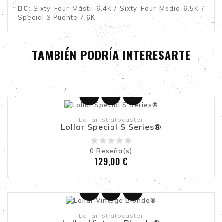
DC:
Sixty-Four Mástil 6.4K / Sixty-Four Medio 6.5K /
Special S Puente 7.6K
TAMBIÉN PODRÍA INTERESARTE
Añadir Al Carrito
Lollar-Stratocaster
Lollar Special S Series®
0
Reseña(s)
Precio
129,00 €
Añadir Al Carrito
Lollar-Stratocaster