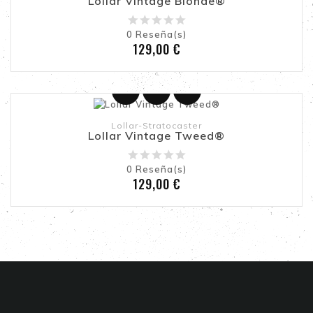
Lollar Vintage Blonde®
0
Reseña(s)
Precio
129,00 €
Añadir Al Carrito
Lollar-Stratocaster
Lollar Vintage Tweed®
0
Reseña(s)
Precio
129,00 €
INFORMACIÓN DE LA TIENDA
